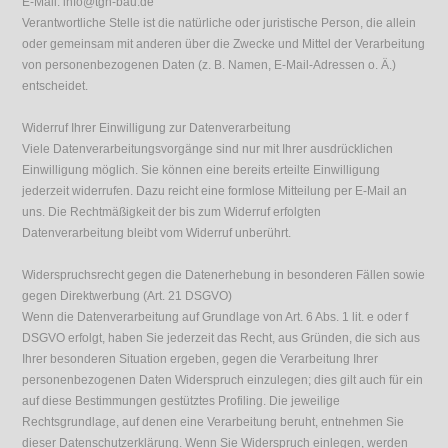
E-Mail: info@tgh-bau.de
Verantwortliche Stelle ist die natürliche oder juristische Person, die allein
oder gemeinsam mit anderen über die Zwecke und Mittel der Verarbeitung
von personenbezogenen Daten (z. B. Namen, E-Mail-Adressen o. Ä.)
entscheidet.
Widerruf Ihrer Einwilligung zur Datenverarbeitung
Viele Datenverarbeitungsvorgänge sind nur mit Ihrer ausdrücklichen
Einwilligung möglich. Sie können eine bereits erteilte Einwilligung
jederzeit widerrufen. Dazu reicht eine formlose Mitteilung per E-Mail an
uns. Die Rechtmäßigkeit der bis zum Widerruf erfolgten
Datenverarbeitung bleibt vom Widerruf unberührt.
Widerspruchsrecht gegen die Datenerhebung in besonderen Fällen sowie
gegen Direktwerbung (Art. 21 DSGVO)
Wenn die Datenverarbeitung auf Grundlage von Art. 6 Abs. 1 lit. e oder f
DSGVO erfolgt, haben Sie jederzeit das Recht, aus Gründen, die sich aus
Ihrer besonderen Situation ergeben, gegen die Verarbeitung Ihrer
personenbezogenen Daten Widerspruch einzulegen; dies gilt auch für ein
auf diese Bestimmungen gestütztes Profiling. Die jeweilige
Rechtsgrundlage, auf denen eine Verarbeitung beruht, entnehmen Sie
dieser Datenschutzerklärung. Wenn Sie Widerspruch einlegen, werden